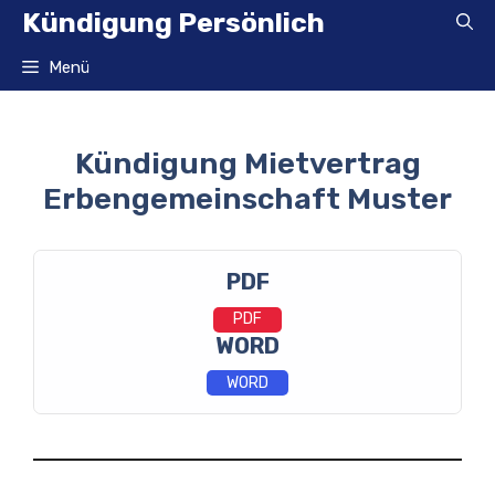
Zum
Kündigung Persönlich
Inhalt
springen
Menü
Kündigung Mietvertrag
Erbengemeinschaft Muster
PDF
PDF
WORD
WORD